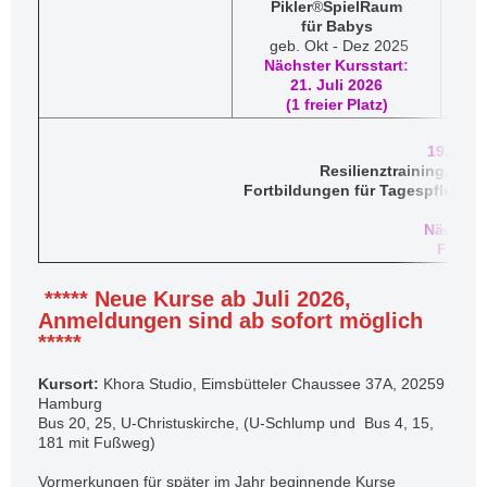
Pikler
®
SpielRaum
​für Babys
geb. Okt - Dez 2025
Nächster Kursstart:
21. Juli 2026
​(1 freier Platz)
19.00 - 
Resilienztraining, Th
Fortbildungen für Tagespflegep
Nächste
Frühja
***** Neue Kurse ab Juli 2026,
Anmeldungen sind ab sofort möglich
*****
Kursort:
Khora Studio, Eimsbütteler Chaussee 37A, 20259
Hamburg
Bus 20, 25, U-Christuskirche, (U-Schlump und Bus 4, 15,
181 mit Fußweg)
Vormerkungen für später im Jahr beginnende Kurse