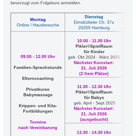
bevorzugt zum Folgekurs anmelden.
Dienstag
Montag
Eimsbütteler Ch. 37a
Online / Hausbesuche
20259 Hamburg
10.00 - 11.00 Uhr
Pikler
®
SpielRaum
für Kinder
09.00 - 12.00 Uhr
geb. Okt 2024 - März 2025
Nächster Kursstart:
Familien-Sprechstunde
21. Juli 2026
​(2 freie Plätze)
Elterncoaching
11.30 - 12.30 Uhr
kein
Privatkurse
Pikler
®
SpielRaum
Babymassage
​für Babys
geb. April - Sept 2025
Krippen- und Kita-
Nächster Kursstart:
Fortbildungen
21. Juli 2026
​(ausgebucht)
Termine
nach Vereinbarung
13.30 - 14.30 Uhr